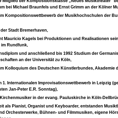
9 Mitglied der Kompositionsklasse „Neues Musiktheater“ be
um bei Michael Braunfels und Ernst Grimm an der Kölner M
r im Kompositionswettbewerb der Musikhochschulen der Bu
 der Stadt Bremerhaven,
nt Mauricio Kagels bei Produktionen und Realisationen sein
 im Rundfunk,
sdiplom und anschließend bis 1992 Studium der Germanist
chaften an der Universität zu Köln,
eim Kolloquium des Deutschen Künstlerbundes, Akademie d
im 1. Internationalen Improvisationswettbewerb in Leipzig 
ten Jan-Peter E.R. Sonntag),
 Kirchenmusiker in der evang. Pauluskirche in Köln-Dellbrü
it als Pianist, Organist und Keyboarder, entstanden Musikt
d Orchesterwerke, Bühnen- und Filmmusiken, eigene Hörsp