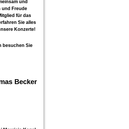
emeinsam und
n und Freude
itglied für das
fahren Sie alles
unsere Konzerte!
nn besuchen Sie
omas Becker