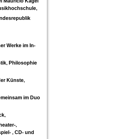
i Mauricio Kagel
usikhochschule,
ndesrepublik
er Werke im In-
ik, Philosophie
er Künste,
(gemeinsam im Duo
ck,
heater-,
iel- , CD- und